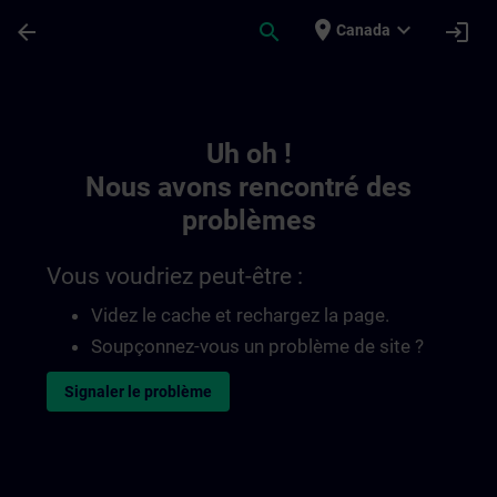
Passer au contenu principal
Page chargée
place
expand_more
arrow_back
search
login
Canada
Toc | SITRAIN
Uh oh !
Nous avons rencontré des
problèmes
Vous voudriez peut-être :
Videz le cache et rechargez la page.
Soupçonnez-vous un problème de site ?
Signaler le problème