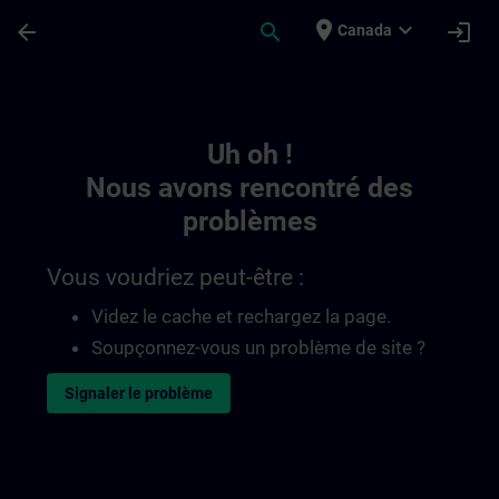
Passer au contenu principal
Page chargée
place
expand_more
arrow_back
search
login
Canada
Toc | SITRAIN
Uh oh !
Nous avons rencontré des
problèmes
Vous voudriez peut-être :
Videz le cache et rechargez la page.
Soupçonnez-vous un problème de site ?
Signaler le problème