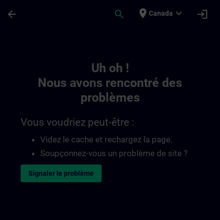
Passer au contenu principal
Page chargée
place
expand_more
arrow_back
search
login
Canada
Toc | SITRAIN
Uh oh !
Nous avons rencontré des
problèmes
Vous voudriez peut-être :
Videz le cache et rechargez la page.
Soupçonnez-vous un problème de site ?
Signaler le problème