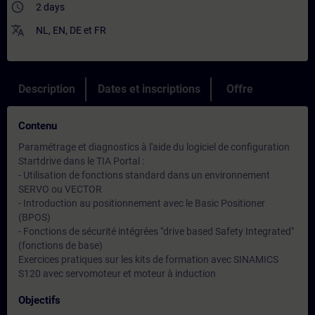
access_time
2 days
translate
NL
,
EN
,
DE
et
FR
Description
Dates et inscriptions
Offre
Contenu
Paramétrage et diagnostics à l'aide du logiciel de configuration
Startdrive dans le TIA Portal :
- Utilisation de fonctions standard dans un environnement
SERVO ou VECTOR
- Introduction au positionnement avec le Basic Positioner
(BPOS)
- Fonctions de sécurité intégrées "drive based Safety Integrated"
(fonctions de base)
Exercices pratiques sur les kits de formation avec SINAMICS
S120 avec servomoteur et moteur à induction
Objectifs