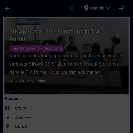
Passer au contenu principal
Page chargée
place
expand_more
arrow_back
search
login
Canada
Cours - SINAMICS S120 - Functions in TIA 
SINAMICS S120 - Functions in TIA
more_vert
Portal
Learning Event - Classroom
Dans ce cours, vous apprendrez à mettre en service le
variateur SINAMICS S120 à l'aide de l'outil Startdrive
dans le TIA Portal. Vous pourrez adapter les
paramètres ...
Plus
Aperçu
widgets
Cours
Avancée
where_to_vote
BE_LU