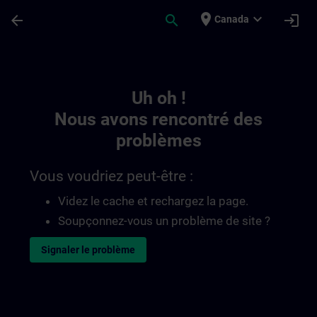
Passer au contenu principal
Page chargée
place
expand_more
arrow_back
search
login
Canada
Toc | SITRAIN
Uh oh !
Nous avons rencontré des
problèmes
Vous voudriez peut-être :
Videz le cache et rechargez la page.
Soupçonnez-vous un problème de site ?
Signaler le problème