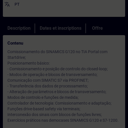
translate
PT
Description
Dates et inscriptions
Offre
Contenu
Comissionamento do SINAMICS G120 no TIA Portal com
Startdrive;
Posicionamento básico:
- Comissionamento e posição de controlo do closed-loop;
- Modos de operação e blocos de transversamento;
Comunicação com SIMATIC S7 via PROFINET;
- Transferência dos dados de processamento;
- Alteração de parâmetros e blocos de transversamento;
Modos de controlo e funções de medida;
Controlador de tecnologia: Comissionamento e adaptação;
Funções drive-based safety via terminais;
Interconexão dos sinais com blocos de funções livres;
Exercícios práticos nas democases SINAMICS G120 e S7-1200.