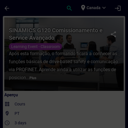
Passer au contenu principal
Page chargée
place
expand_more
arrow_back
search
login
Canada
Cours - SINAMICS G120 Comissionamento e
SINAMICS G120 Comissionamento e
share
Service Avançado
Learning Event - Classroom
Após esta formação, o formando ficará a conhecer as
funções básicas de drive-based safety e comunicação
via PROFINET. Aprende ainda a utilizar as funções de
posicion...
Plus
Aperçu
widgets
Cours
where_to_vote
PT
access_time
3 days