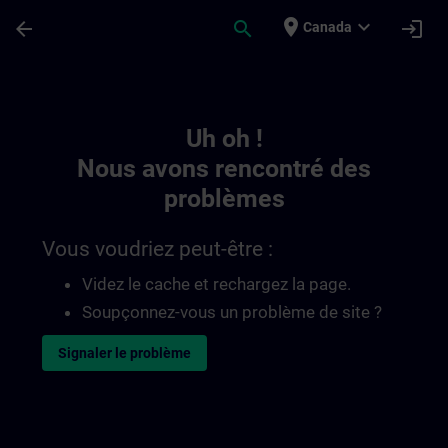
Passer au contenu principal
Page chargée
place
expand_more
arrow_back
search
login
Canada
Toc | SITRAIN
Uh oh !
Nous avons rencontré des
problèmes
Vous voudriez peut-être :
Videz le cache et rechargez la page.
Soupçonnez-vous un problème de site ?
Signaler le problème