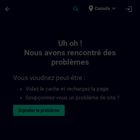
Passer au contenu principal
Page chargée
place
expand_more
arrow_back
search
login
Canada
Toc | SITRAIN
Uh oh !
Nous avons rencontré des
problèmes
Vous voudriez peut-être :
Videz le cache et rechargez la page.
Soupçonnez-vous un problème de site ?
Signaler le problème