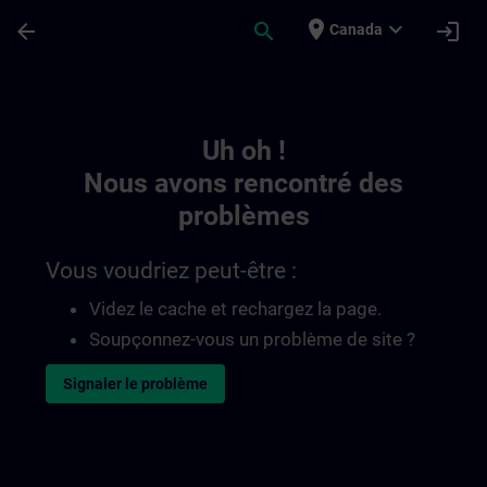
Passer au contenu principal
Page chargée
place
expand_more
arrow_back
search
login
Canada
Toc | SITRAIN
Uh oh !
Nous avons rencontré des
problèmes
Vous voudriez peut-être :
Videz le cache et rechargez la page.
Soupçonnez-vous un problème de site ?
Signaler le problème