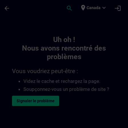
Passer au contenu principal
Page chargée
place
expand_more
arrow_back
search
login
Canada
Toc | SITRAIN
Uh oh !
Nous avons rencontré des
problèmes
Vous voudriez peut-être :
Videz le cache et rechargez la page.
Soupçonnez-vous un problème de site ?
Signaler le problème