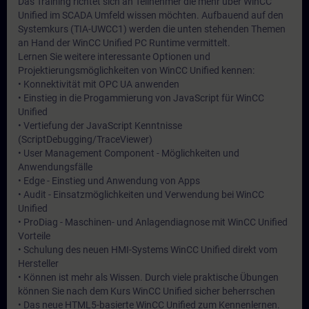
Das Training richtet sich an Teilnehmer die mehr über WinCC
Unified im SCADA Umfeld wissen möchten. Aufbauend auf den
Systemkurs (TIA-UWCC1) werden die unten stehenden Themen
an Hand der WinCC Unified PC Runtime vermittelt.
Lernen Sie weitere interessante Optionen und
Projektierungsmöglichkeiten von WinCC Unified kennen:
• Konnektivität mit OPC UA anwenden
• Einstieg in die Progammierung von JavaScript für WinCC
Unified
• Vertiefung der JavaScript Kenntnisse
(ScriptDebugging/TraceViewer)
• User Management Component - Möglichkeiten und
Anwendungsfälle
• Edge - Einstieg und Anwendung von Apps
• Audit - Einsatzmöglichkeiten und Verwendung bei WinCC
Unified
• ProDiag - Maschinen- und Anlagendiagnose mit WinCC Unified
Vorteile
• Schulung des neuen HMI-Systems WinCC Unified direkt vom
Hersteller
• Können ist mehr als Wissen. Durch viele praktische Übungen
können Sie nach dem Kurs WinCC Unified sicher beherrschen
• Das neue HTML5-basierte WinCC Unified zum Kennenlernen.