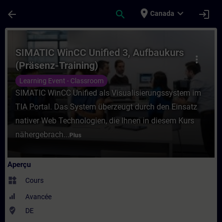
Passer au contenu principal
Page chargée
place
expand_more
arrow_back
search
login
Canada
Cours - SIMATIC WinCC Unified 3, Aufbauk
SIMATIC WinCC Unified 3, Aufbaukurs
more_vert
(Präsenz-Training)
Learning Event - Classroom
SIMATIC WinCC Unified als Visualisierungssystem im
TIA Portal. Das System überzeugt durch den Einsatz
nativer Web Technologien, die Ihnen in diesem Kurs
nähergebrach...
Plus
Aperçu
widgets
Cours
Avancée
where_to_vote
DE