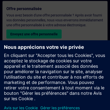
Offre personnalisée
Vous avez besoin d'une offre personnalisée ? Après avoir fourni
vos données personnelles, nous vous enverrons immédiatement
une offre personnalisée à votre adresse électronique.
Envoyez une offre personnelle
Demande de formation exclusive
Veuillez remplir le formulaire ci-dessous si vous souhaitez
obtenir un devis pour une formation exclusive, que ce soit sur
site, en ligne ou dans notre centre de formation SITRAIN. Ce
type de demande convient aux groupes plus importants (6
personnes ou plus). Après avoir fourni vos coordonnées et vos
besoins en matière de formation, vous recevrez un devis de
notre part.
Demander un devis exclusif