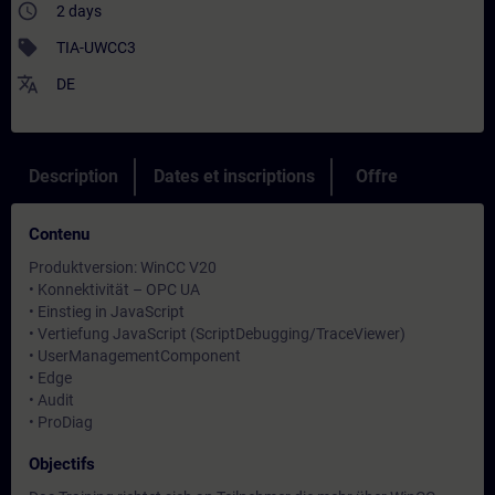
access_time
2 days
sell
TIA-UWCC3
translate
DE
Description
Dates et inscriptions
Offre
Contenu
Produktversion: WinCC V20
• Konnektivität – OPC UA
• Einstieg in JavaScript
• Vertiefung JavaScript (ScriptDebugging/TraceViewer)
• UserManagementComponent
• Edge
• Audit
• ProDiag
Objectifs