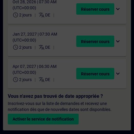
Oct 28, 2026 | 07:30 AM
(UTC+00:00)
expand_more
Réserver cours
schedule
translate
2 jours
DE
Jan 27, 2027 | 07:30 AM
(UTC+00:00)
expand_more
Réserver cours
schedule
translate
2 jours
DE
Apr 07, 2027 | 06:30 AM
(UTC+00:00)
expand_more
Réserver cours
schedule
translate
2 jours
DE
Vous n'avez pas trouvé de date appropriée ?
Inscrivez-vous sur la liste de demandes et recevez une
notification dès que de nouvelles dates sont disponibles.
Activer le service de notification