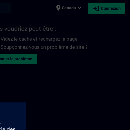
place
expand_more
login
earch
Canada
Connexion
 voudriez peut-être :
Videz le cache et rechargez la page.
Soupçonnez-vous un problème de site ?
naler le problème