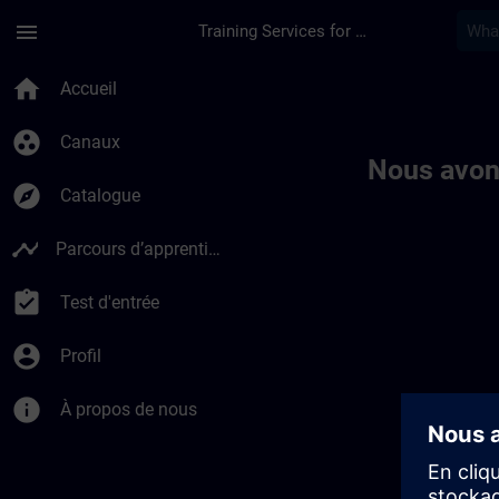
Passer au contenu principal
Page chargée
menu
Training Services for Digital Industries
Toc | SITRAIN
home
Accueil
group_work
Canaux
Nous avon
explore
Catalogue
timeline
Parcours d’apprentissage
assignment_turned_in
Test d'entrée
account_circle
Profil
info
À propos de nous