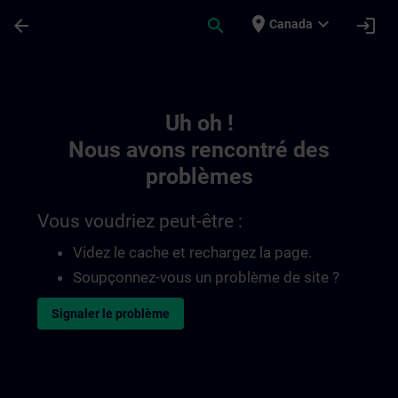
Passer au contenu principal
Page chargée
place
expand_more
arrow_back
search
login
Canada
Toc | SITRAIN
Uh oh !
Nous avons rencontré des
problèmes
Vous voudriez peut-être :
Videz le cache et rechargez la page.
Soupçonnez-vous un problème de site ?
Signaler le problème