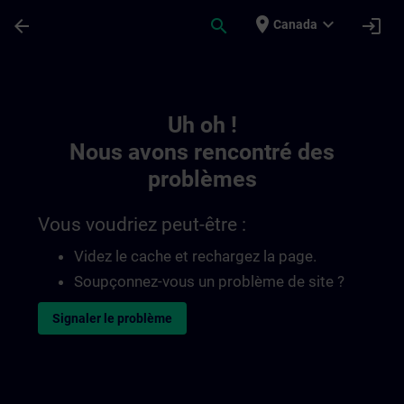
Passer au contenu principal
Page chargée
place
expand_more
arrow_back
search
login
Canada
Toc | SITRAIN
Uh oh !
Nous avons rencontré des
problèmes
Vous voudriez peut-être :
Videz le cache et rechargez la page.
Soupçonnez-vous un problème de site ?
Signaler le problème