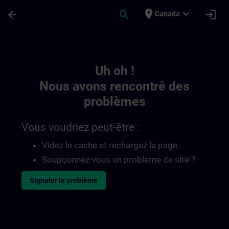
Passer au contenu principal
Page chargée
place
expand_more
arrow_back
search
login
Canada
Toc | SITRAIN
Uh oh !
Nous avons rencontré des
problèmes
Vous voudriez peut-être :
Videz le cache et rechargez la page.
Soupçonnez-vous un problème de site ?
Signaler le problème