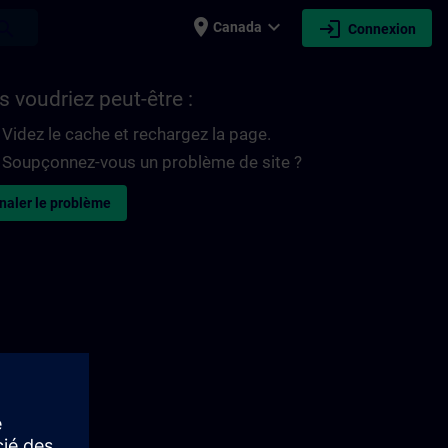
place
expand_more
login
earch
Canada
Connexion
 voudriez peut-être :
Videz le cache et rechargez la page.
Soupçonnez-vous un problème de site ?
naler le problème