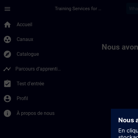
Passer au contenu principal
Page chargée
menu
Training Services for Digital Industries
Toc | SITRAIN
home
Accueil
group_work
Canaux
Nous avon
explore
Catalogue
timeline
Parcours d’apprentissage
assignment_turned_in
Test d'entrée
account_circle
Profil
info
À propos de nous