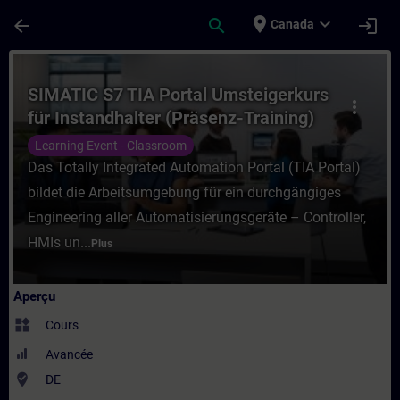
Passer au contenu principal
Page chargée
place
expand_more
arrow_back
search
login
Canada
Cours - SIMATIC S7 TIA Portal Umsteigerku
SIMATIC S7 TIA Portal Umsteigerkurs
more_vert
für Instandhalter (Präsenz-Training)
Learning Event - Classroom
Das Totally Integrated Automation Portal (TIA Portal)
bildet die Arbeitsumgebung für ein durchgängiges
Engineering aller Automatisierungsgeräte – Controller,
HMIs un...
Plus
Aperçu
widgets
Cours
Avancée
where_to_vote
DE