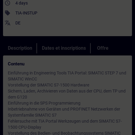
access_time
4 days
sell
TIA-INSTUP
translate
DE
Description
Dates et inscriptions
Offre
Contenu
Einführung in Engineering Tools TIA Portal: SIMATIC STEP 7 und
SIMATIC WinCC
Vorstellung der SIMATIC S7-1500 Hardware
Sichern, Laden, Archivieren von Daten aus der CPU, dem TP und
dem G120
Einführung in die SPS Programmierung
Inbetriebnahme von Geräten und PROFINET Netzwerken der
Systemfamilie SIMATIC S7
Fehlersuche mit TIA Portal Werkzeugen und dem SIMATIC S7-
1500 CPU-Display
Vorstellung des Bedien- und Beobachtungssystems SIMATIC