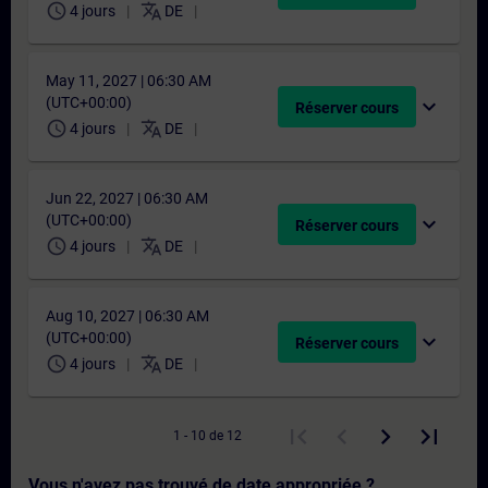
schedule
translate
4 jours
DE
May 11, 2027 | 06:30 AM
(UTC+00:00)
expand_more
Réserver cours
schedule
translate
4 jours
DE
Jun 22, 2027 | 06:30 AM
(UTC+00:00)
expand_more
Réserver cours
schedule
translate
4 jours
DE
Aug 10, 2027 | 06:30 AM
(UTC+00:00)
expand_more
Réserver cours
schedule
translate
4 jours
DE
1 - 10 de 12
Vous n'avez pas trouvé de date appropriée ?