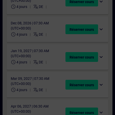
(UTC+00:00)
expand_more
Réserver cours
schedule
translate
4 jours
DE
Dec 08, 2026 | 07:30 AM
(UTC+00:00)
expand_more
Réserver cours
schedule
translate
4 jours
DE
Jan 19, 2027 | 07:30 AM
(UTC+00:00)
expand_more
Réserver cours
schedule
translate
4 jours
DE
Mar 09, 2027 | 07:30 AM
(UTC+00:00)
expand_more
Réserver cours
schedule
translate
4 jours
DE
Apr 06, 2027 | 06:30 AM
(UTC+00:00)
expand_more
Réserver cours