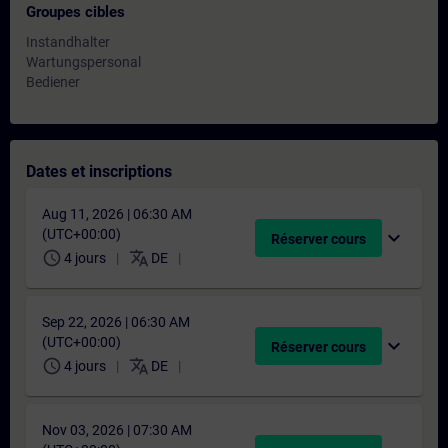
Groupes cibles
Instandhalter
Wartungspersonal
Bediener
Dates et inscriptions
Aug 11, 2026 | 06:30 AM
(UTC+00:00)
expand_more
Réserver cours
schedule
translate
4 jours
DE
Sep 22, 2026 | 06:30 AM
(UTC+00:00)
expand_more
Réserver cours
schedule
translate
4 jours
DE
Nov 03, 2026 | 07:30 AM