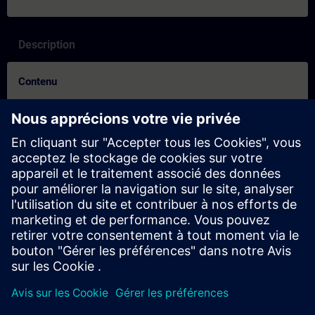
Description
Contenu
Controleer of u klaar bent voor de cursus:
Deze test helpt u om erachter te komen of u over de vereiste
basiskennis beschikt.
De test heeft
20 vragen
.
Er is
geen tijdslimiet
.
Als u
meer dan 70% correct
antwoordt, bent u klaar om
aan de cursus deel te nemen.
Als u
minder dan 70%
scoort, raden wij u aan de cursus
SIMATIC S7 Servicetraining 2
(ST-SERV2) te volgen om
uw basis op te bouwen.