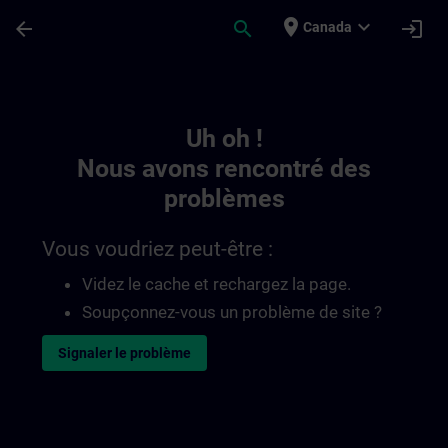
Passer au contenu principal
Page chargée
place
expand_more
arrow_back
search
login
Canada
Toc | SITRAIN
Uh oh !
Nous avons rencontré des
problèmes
Vous voudriez peut-être :
Videz le cache et rechargez la page.
Soupçonnez-vous un problème de site ?
Signaler le problème