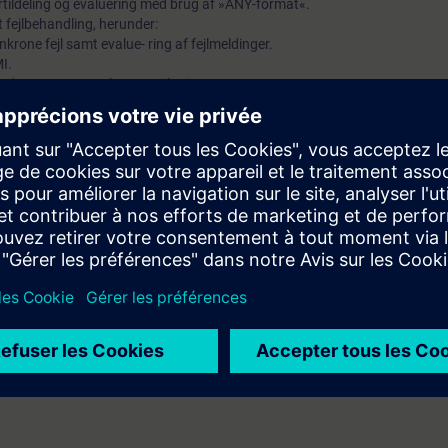
rtildeling og evaluering med brug af »ANY-format«.
et fejlbehandling, herunder:
krone fejl samt evalue- ring af fejlmeldinger.
I.
e data, SFB-/SFC- kommunikation.
rnet.
 af »Engineering-Tools«, herunder:
rogrammering 2 eller tilsvarende.