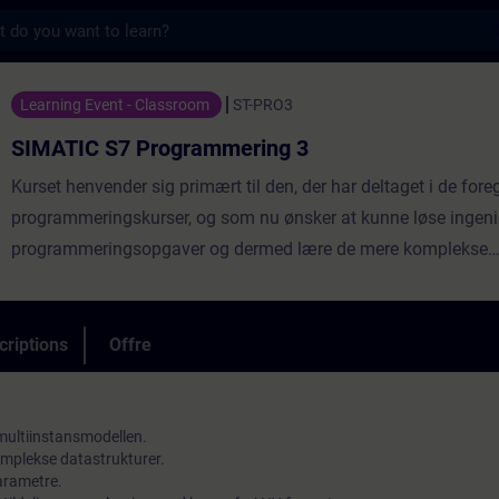
s
Programmering 3 - Entraînement - Formati
Learning Event - Classroom
ST-PRO3
SIMATIC S7 Programmering 3
Kurset henvender sig primært til den, der har deltaget i de for
programmeringskurser, og som nu ønsker at kunne løse inge
programmeringsopgaver og dermed lære de mere komplekse
programmeringsmulig-heder i SIMATIC S7.Såfremt det ønskes,
deltagelse i kurset mulighed for at aflægge en prøve og ved be
blive: »Siemens-certificeret S7-SIMATIC-programmør«. Denne ce
criptions
Offre
global og vil således kunne bruges som reference verden over.
multiinstansmodellen.
omplekse datastrukturer.
arametre.