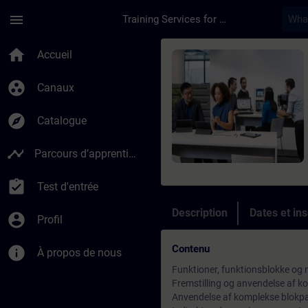
Passer au contenu principal
Page chargée
menu
Training Services for Digital Industries
Cours - SIMATIC S7 
home
Accueil
group_work
Canaux
explore
Catalogue
timeline
Parcours d’apprentissage
assignment_turned_in
Test d'entrée
Description
Dates et ins
account_circle
Profil
Contenu
info
À propos de nous
Funktioner, funktionsblokke og 
Fremstilling og anvendelse af k
Anvendelse af komplekse blokp