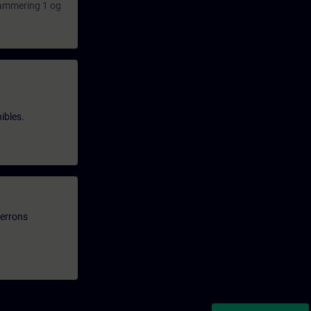
rammering 1 og
ibles.
verrons