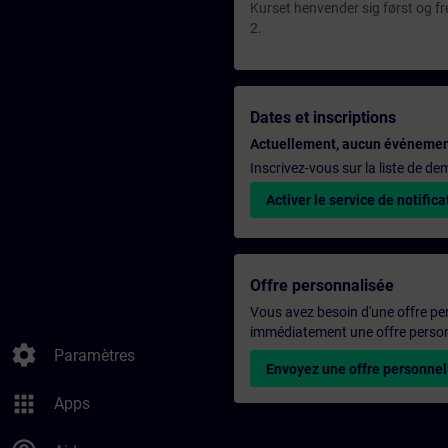
Kurset henvender sig først og
2.
Dates et inscriptions
Actuellement, aucun événemen
Inscrivez-vous sur la liste de d
Activer le service de notifica
Offre personnalisée
Vous avez besoin d'une offre pe
immédiatement une offre personn
settings
Paramètres
Envoyez une offre personnel
apps
Apps