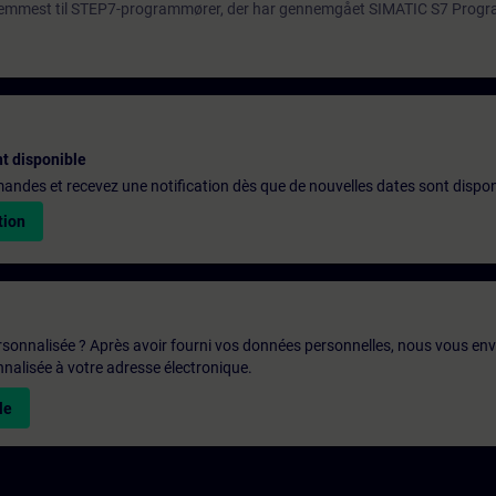
 fremmest til STEP7-programmører, der har gennemgået SIMATIC S7 Prog
t disponible
emandes et recevez une notification dès que de nouvelles dates sont dispon
tion
rsonnalisée ? Après avoir fourni vos données personnelles, nous vous en
alisée à votre adresse électronique.
le