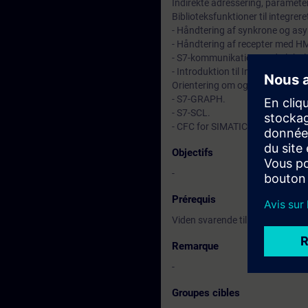
Indirekte adressering, paramete
Biblioteksfunktioner til integrer
- Håndtering af synkrone og asyn
- Håndtering af recepter med HM
- S7-kommunikation med global
- Introduktion til Industrielt Ethe
Orientering om og demonstration
- S7-GRAPH.
- S7-SCL.
- CFC for SIMATIC S7.
Objectifs
-
Prérequis
Viden svarende til SIMATIC S7 P
Remarque
-
Groupes cibles