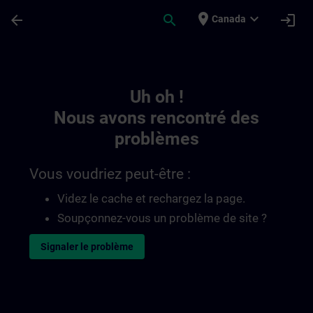
Passer au contenu principal
Page chargée
place
expand_more
arrow_back
search
login
Canada
Toc | SITRAIN
Uh oh !
Nous avons rencontré des
problèmes
Vous voudriez peut-être :
Videz le cache et rechargez la page.
Soupçonnez-vous un problème de site ?
Signaler le problème