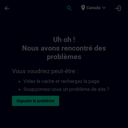
Passer au contenu principal
Page chargée
place
expand_more
arrow_back
search
login
Canada
Toc | SITRAIN
Uh oh !
Nous avons rencontré des
problèmes
Vous voudriez peut-être :
Videz le cache et rechargez la page.
Soupçonnez-vous un problème de site ?
Signaler le problème