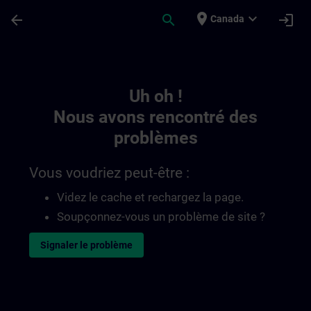
Passer au contenu principal
Page chargée
place
expand_more
arrow_back
search
login
Canada
Toc | SITRAIN
Uh oh !
Nous avons rencontré des
problèmes
Vous voudriez peut-être :
Videz le cache et rechargez la page.
Soupçonnez-vous un problème de site ?
Signaler le problème