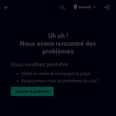
Passer au contenu principal
Page chargée
place
expand_more
arrow_back
search
login
Canada
Toc | SITRAIN
Uh oh !
Nous avons rencontré des
problèmes
Vous voudriez peut-être :
Videz le cache et rechargez la page.
Soupçonnez-vous un problème de site ?
Signaler le problème