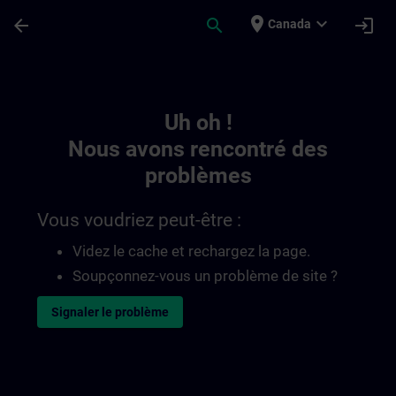
Passer au contenu principal
Page chargée
place
expand_more
arrow_back
search
login
Canada
Toc | SITRAIN
Uh oh !
Nous avons rencontré des
problèmes
Vous voudriez peut-être :
Videz le cache et rechargez la page.
Soupçonnez-vous un problème de site ?
Signaler le problème