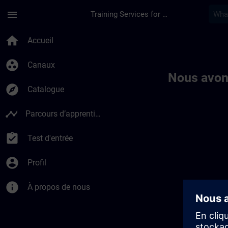
Passer au contenu principal
Page chargée
menu
Training Services for Digital Industries
Toc | SITRAIN
home
Accueil
group_work
Canaux
Nous avon
explore
Catalogue
timeline
Parcours d’apprentissage
assignment_turned_in
Test d'entrée
account_circle
Profil
info
À propos de nous