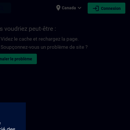
place
expand_more
login
earch
Canada
Connexion
 voudriez peut-être :
Videz le cache et rechargez la page.
Soupçonnez-vous un problème de site ?
naler le problème