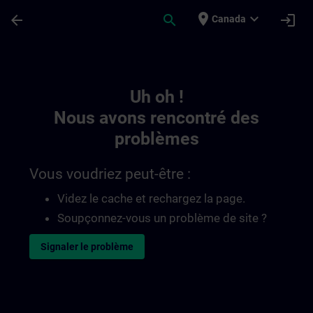
Passer au contenu principal
Page chargée
place
expand_more
arrow_back
search
login
Canada
Toc | SITRAIN
Uh oh !
Nous avons rencontré des
problèmes
Vous voudriez peut-être :
Videz le cache et rechargez la page.
Soupçonnez-vous un problème de site ?
Signaler le problème