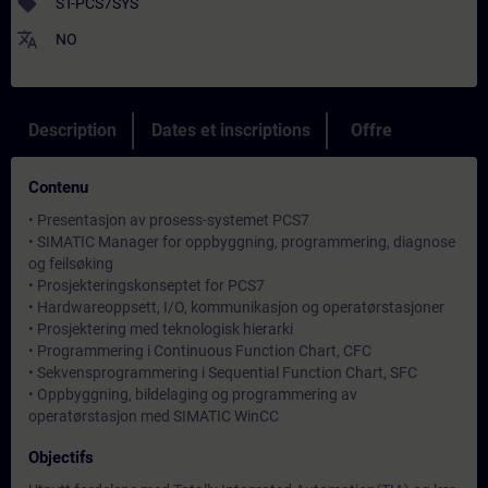
sell
ST-PCS7SYS
translate
NO
Description
Dates et inscriptions
Offre
Contenu
• Presentasjon av prosess-systemet PCS7
• SIMATIC Manager for oppbyggning, programmering, diagnose
og feilsøking
• Prosjekteringskonseptet for PCS7
• Hardwareoppsett, I/O, kommunikasjon og operatørstasjoner
• Prosjektering med teknologisk hierarki
• Programmering i Continuous Function Chart, CFC
• Sekvensprogrammering i Sequential Function Chart, SFC
• Oppbyggning, bildelaging og programmering av
operatørstasjon med SIMATIC WinCC
Objectifs