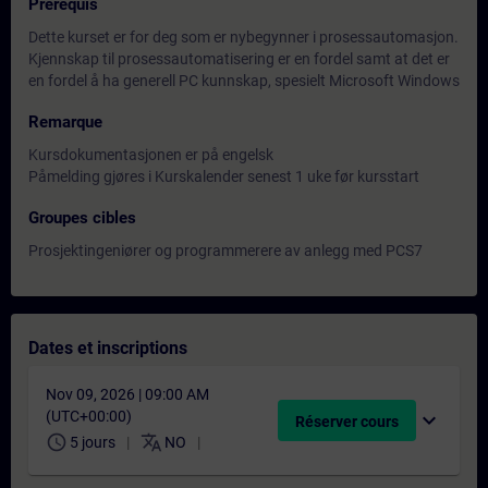
Prérequis
Dette kurset er for deg som er nybegynner i prosessautomasjon.
Kjennskap til prosessautomatisering er en fordel samt at det er
en fordel å ha generell PC kunnskap, spesielt Microsoft Windows
Remarque
Kursdokumentasjonen er på engelsk
Påmelding gjøres i Kurskalender senest 1 uke før kursstart
Groupes cibles
Prosjektingeniører og programmerere av anlegg med PCS7
Dates et inscriptions
Nov 09, 2026 | 09:00 AM
(UTC+00:00)
expand_more
Réserver cours
schedule
translate
5 jours
NO