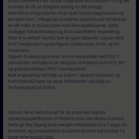
Utnytt fordelene med Totally Integrated Automation(TIA) og lær
hvordan du får en integrert visning av ditt anlegg!
Med denne integrasjonen vil du raskt kunne diagnostisere og
korrigere dem. I tillegg kan prosjekter opprettes på forhånd på
en slik måte at du kan jobbe med flere applikasjoner. Dette
muliggjør tidsoptimalisert og kostnadseffektiv engineering.
Etter å ha deltatt i kurset, kan du gjøre følgende: Lag en riktig
PCS7 multiproject og konfigurer maskinvaren til AS- og PC-
stasjonene.
Opprett brukerprogrammer som er kompatible med PCS 7-
standarder, ved hjelp av de viktigste verktøyene som CFC, SFC
og grafiske verktøy i PCS 7-verktøysettet.
Bulk engineering ved hjelp av import / eksport-assistent og
kontrollmodul typer og deres forekomster ved hjelp av
Technological List Editor.
Som en del av dette kurset får du prøve den digitale
opplæringsplattformen SITRAIN access uten ekstra kostnad.
Dette gir deg tilgang til en mengde nettbaserte kurs 7 dager før
kursstart, og prøveperioden avsluttes deretter automatisk 14
dager etter kursets slutt.