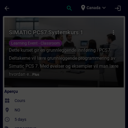
Passer au contenu principal
Page chargée
place
expand_more
arrow_back
search
login
Canada
Cours - SIMATIC PCS7 Systemkurs 1 - Entr
SIMATIC PCS7 Systemkurs 1
more_vert
Learning Event - Classroom
Dette kurset gir en grunnleggende innføring i PCS7.
Deltakerne vil lære grunnleggende programmering av
Simatic PCS 7. Med øvelser og eksempler vil man lære
hvordan e...
Plus
Aperçu
widgets
Cours
where_to_vote
NO
access_time
5 days