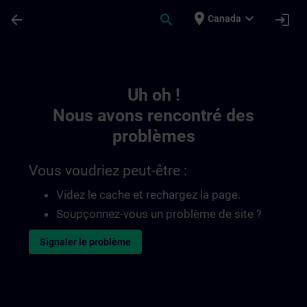
Passer au contenu principal
Page chargée
place
expand_more
arrow_back
search
login
Canada
Toc | SITRAIN
Uh oh !
Nous avons rencontré des
problèmes
Vous voudriez peut-être :
Videz le cache et rechargez la page.
Soupçonnez-vous un problème de site ?
Signaler le problème