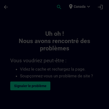
Passer au contenu principal
Page chargée
place
expand_more
arrow_back
search
login
Canada
Toc | SITRAIN
Uh oh !
Nous avons rencontré des
problèmes
Vous voudriez peut-être :
Videz le cache et rechargez la page.
Soupçonnez-vous un problème de site ?
Signaler le problème