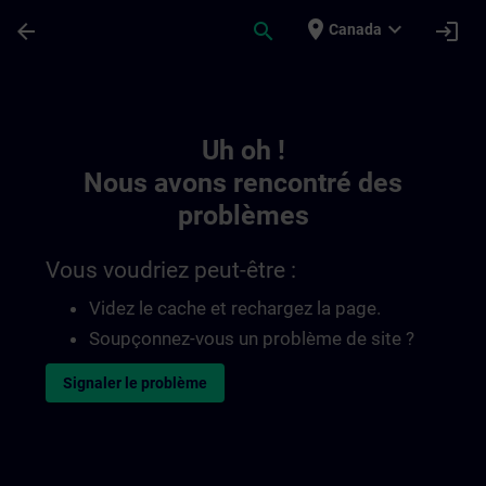
Passer au contenu principal
Page chargée
place
expand_more
arrow_back
search
login
Canada
Toc | SITRAIN
Uh oh !
Nous avons rencontré des
problèmes
Vous voudriez peut-être :
Videz le cache et rechargez la page.
Soupçonnez-vous un problème de site ?
Signaler le problème