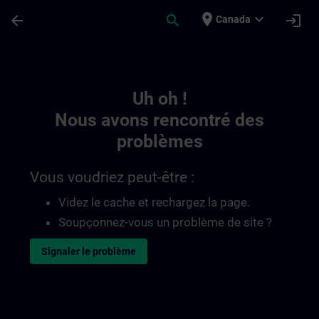
Passer au contenu principal
Page chargée
place
expand_more
arrow_back
search
login
Canada
Toc | SITRAIN
Uh oh !
Nous avons rencontré des
problèmes
Vous voudriez peut-être :
Videz le cache et rechargez la page.
Soupçonnez-vous un problème de site ?
Signaler le problème