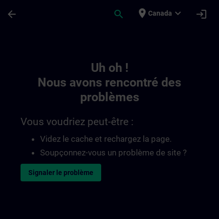
Passer au contenu principal
Page chargée
place
expand_more
arrow_back
search
login
Canada
Toc | SITRAIN
Uh oh !
Nous avons rencontré des
problèmes
Vous voudriez peut-être :
Videz le cache et rechargez la page.
Soupçonnez-vous un problème de site ?
Signaler le problème