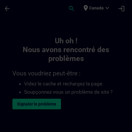
Passer au contenu principal
Page chargée
place
expand_more
arrow_back
search
login
Canada
Toc | SITRAIN
Uh oh !
Nous avons rencontré des
problèmes
Vous voudriez peut-être :
Videz le cache et rechargez la page.
Soupçonnez-vous un problème de site ?
Signaler le problème