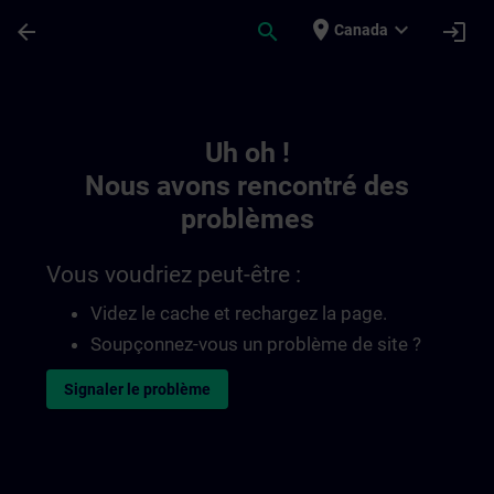
Passer au contenu principal
Page chargée
place
expand_more
arrow_back
search
login
Canada
Toc | SITRAIN
Uh oh !
Nous avons rencontré des
problèmes
Vous voudriez peut-être :
Videz le cache et rechargez la page.
Soupçonnez-vous un problème de site ?
Signaler le problème