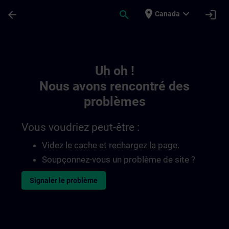
Passer au contenu principal
Page chargée
place
expand_more
arrow_back
search
login
Canada
Toc | SITRAIN
Uh oh !
Nous avons rencontré des
problèmes
Vous voudriez peut-être :
Videz le cache et rechargez la page.
Soupçonnez-vous un problème de site ?
Signaler le problème