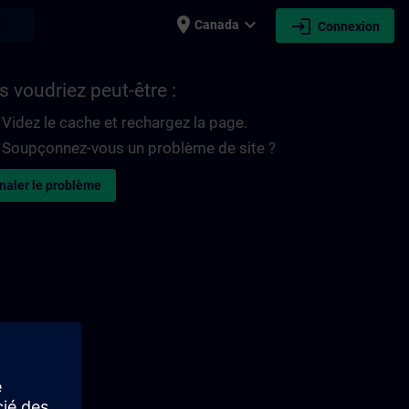
place
expand_more
login
earch
Canada
Connexion
 voudriez peut-être :
Videz le cache et rechargez la page.
Soupçonnez-vous un problème de site ?
naler le problème