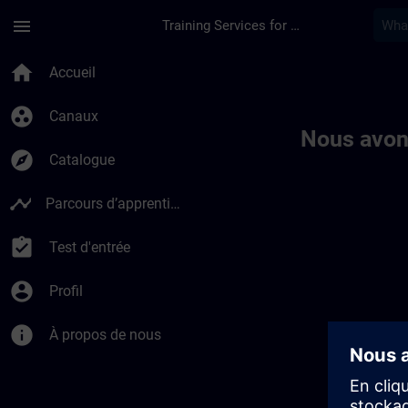
Passer au contenu principal
Page chargée
menu
Training Services for Digital Industries
Toc | SITRAIN
home
Accueil
group_work
Canaux
Nous avon
explore
Catalogue
timeline
Parcours d’apprentissage
assignment_turned_in
Test d'entrée
account_circle
Profil
info
À propos de nous