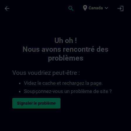
Passer au contenu principal
Page chargée
place
expand_more
arrow_back
search
login
Canada
Toc | SITRAIN
Uh oh !
Nous avons rencontré des
problèmes
Vous voudriez peut-être :
Videz le cache et rechargez la page.
Soupçonnez-vous un problème de site ?
Signaler le problème