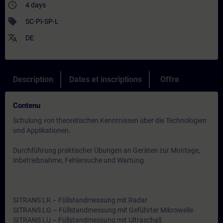
access_time
4 days
sell
SC-PI-SP-L
translate
DE
Description
Dates et inscriptions
Offre
Contenu
Schulung von theoretischen Kenntnissen über die Technologien
und Applikationen.
Durchführung praktischer Übungen an Geräten zur Montage,
Inbetriebnahme, Fehlersuche und Wartung.
SITRANS LR – Füllstandmessung mit Radar
SITRANS LG – Füllstandmessung mit Geführter Mikrowelle
SITRANS LU – Füllstandmessung mit Ultraschall