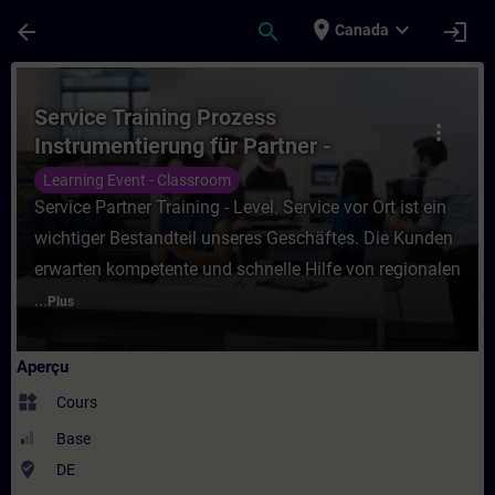
Passer au contenu principal
Page chargée
place
expand_more
arrow_back
search
login
Canada
Cours - Service Training Prozess Instrumen
Service Training Prozess
more_vert
Instrumentierung für Partner -
Füllstand
Learning Event - Classroom
Service Partner Training - Level. Service vor Ort ist ein
wichtiger Bestandteil unseres Geschäftes. Die Kunden
erwarten kompetente und schnelle Hilfe von regionalen
...
Plus
Aperçu
widgets
Cours
Base
where_to_vote
DE