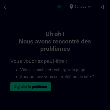
Passer au contenu principal
Page chargée
place
expand_more
arrow_back
search
login
Canada
Toc | SITRAIN
Uh oh !
Nous avons rencontré des
problèmes
Vous voudriez peut-être :
Videz le cache et rechargez la page.
Soupçonnez-vous un problème de site ?
Signaler le problème