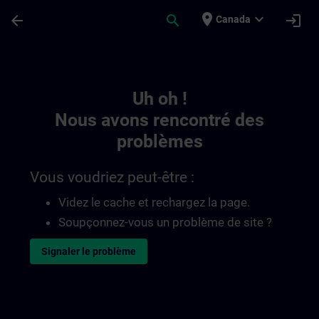
Passer au contenu principal
Page chargée
place
expand_more
arrow_back
search
login
Canada
Toc | SITRAIN
Uh oh !
Nous avons rencontré des
problèmes
Vous voudriez peut-être :
Videz le cache et rechargez la page.
Soupçonnez-vous un problème de site ?
Signaler le problème