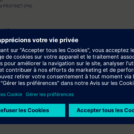
et
e PROFINET (PN)
ared Device
evice)
 configuración, diseño y diagnóstico de en redes PROFINET en STEP 7 Clas
ivos en el envío y recepción de datos.
amación y puesta en marcha de controladores SIMATIC en S7 Classic, eq
PRO1].