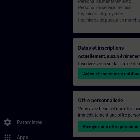
Personal de mantenimiento
Personal de servicio técnico
Ingenieros de proyectos
Ingenieros de puesta en marcha
Dates et inscriptions
Actuellement, aucun événemen
Inscrivez-vous sur la liste de d
Activer le service de notifica
Offre personnalisée
Vous avez besoin d'une offre pe
immédiatement une offre personn
settings
Paramètres
Envoyez une offre personnel
apps
Apps