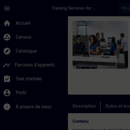
Passer au contenu principal
Page chargée
menu
Training Services for Digital Industries
Cours - S7 PROFINET
home
Accueil
group_work
Canaux
explore
Catalogue
timeline
Parcours d’apprentissage
assignment_turned_in
Test d'entrée
account_circle
Profil
info
Description
Dates et ins
À propos de nous
Contenu