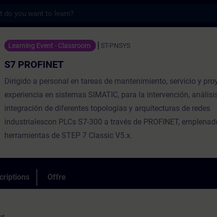
s
 - Entraînement - Formation - Formation c
Learning Event - Classroom
ST-PNSYS
S7 PROFINET
Dirigido a personal en tareas de mantenimiento, servicio y pro
experiencia en sistemas SIMATIC, para la intervención, análisi
integración de diferentes topologías y arquitecturas de redes
industrialescon PLCs S7-300 a través de PROFINET, emplenad
herramientas de STEP 7 Classic V5.x.
criptions
Offre