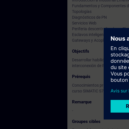
Introducción a Industrial Ethern
Fundamentos y Componentes d
Topologías
Diagnósticos de PN
Servicios Web
Periferia descentralizada en Sh
Esclavos inteligentes de PN (I-D
Gateways y Acopladores
Objectifs
Desarrollar habilidades para la
interconexión de PLCs y disposit
Prérequis
Conocimientos previos en progr
curso SIMATIC S7 – Nivel 1 [ST-
Remarque
-
Groupes cibles