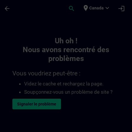
Passer au contenu principal
Page chargée
place
expand_more
arrow_back
search
login
Canada
Toc | SITRAIN
Uh oh !
Nous avons rencontré des
problèmes
Vous voudriez peut-être :
Videz le cache et rechargez la page.
Soupçonnez-vous un problème de site ?
Signaler le problème