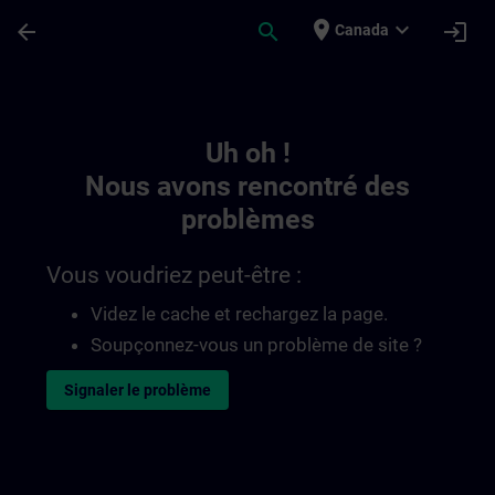
Passer au contenu principal
Page chargée
place
expand_more
arrow_back
search
login
Canada
Toc | SITRAIN
Uh oh !
Nous avons rencontré des
problèmes
Vous voudriez peut-être :
Videz le cache et rechargez la page.
Soupçonnez-vous un problème de site ?
Signaler le problème