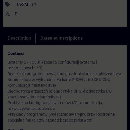
sell
TIA-SAFETY
translate
PL
Description
Dates et inscriptions
Contenu
Systemy S7-1500F (zasada konfiguracji systemu i
rozproszonych I/O)
Realizacja programu powiązanego z funkcjami bezpieczeństwa
Komunikacja w wykonaniu Failsafe PROFIsafe (CPU-CPU,
komunikacja master-slave)
Diagnostyka urządzeń (diagnostyka CPU, diagnostyka I/O,
zaawansowana diagnostyka)
Praktyczna konfiguracja systemów I/O, komunikacja,
rozwiązywanie problemów
Przykłady programów (wyłącznik awaryjny, drzwi ochronne,
specjalne funkcje związane z bezpieczeństwem)