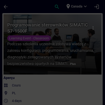
Passer au contenu principal
Page chargée
place
expand_more
arrow_back
search
login
Canada
Cours - Programowanie sterowników SIMAT
Programowanie sterowników SIMATIC
more_vert
S7-1500F
Learning Event - Classroom
Podczas szkolenia uczestnik zdobywa wiedzę z
zakresu konfiguracji, programowania, uruchamiania,
diagnostyki zintegrowanych systemów
bezpieczeństwa opartych na SIMATI...
Plus
Aperçu
widgets
Cours
where_to_vote
PL
access_time
4 days