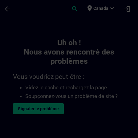
Passer au contenu principal
Page chargée
place
expand_more
arrow_back
search
login
Canada
Toc | SITRAIN
Uh oh !
Nous avons rencontré des
problèmes
Vous voudriez peut-être :
Videz le cache et rechargez la page.
Soupçonnez-vous un problème de site ?
Signaler le problème