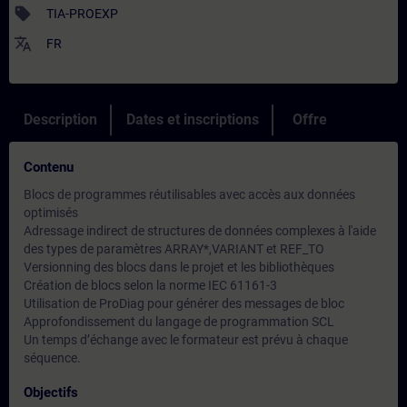
sell
TIA-PROEXP
translate
FR
Description
Dates et inscriptions
Offre
Contenu
Blocs de programmes réutilisables avec accès aux données
optimisés
Adressage indirect de structures de données complexes à l'aide
des types de paramètres ARRAY*,VARIANT et REF_TO
Versionning des blocs dans le projet et les bibliothèques
Création de blocs selon la norme IEC 61161-3
Utilisation de ProDiag pour générer des messages de bloc
Approfondissement du langage de programmation SCL
Un temps d’échange avec le formateur est prévu à chaque
séquence.
Objectifs