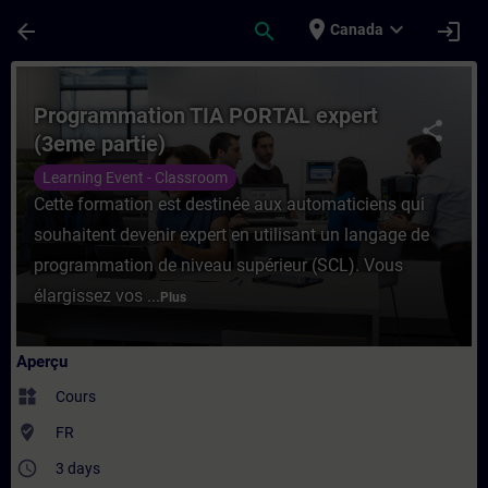
Passer au contenu principal
Page chargée
place
expand_more
arrow_back
search
login
Canada
Cours - Programmation TIA PORTAL expert 
Programmation TIA PORTAL expert
share
(3eme partie)
Learning Event - Classroom
Cette formation est destinée aux automaticiens qui
souhaitent devenir expert en utilisant un langage de
programmation de niveau supérieur (SCL). Vous
élargissez vos ...
Plus
Aperçu
widgets
Cours
where_to_vote
FR
access_time
3 days