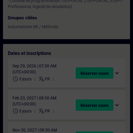
- Console de programmation TIA-PORTAL (TIA-PORTAL, STEP7-
Professional, logiciel de simulation)
Groupes cibles
Automaticien BE / Méthode
Dates et inscriptions
Sep 29, 2026 | 07:30 AM
(UTC+00:00)
expand_more
Réserver cours
schedule
translate
3 jours
FR
Feb 23, 2027 | 08:30 AM
(UTC+00:00)
expand_more
Réserver cours
schedule
translate
3 jours
FR
Nov 30, 2027 | 08:30 AM