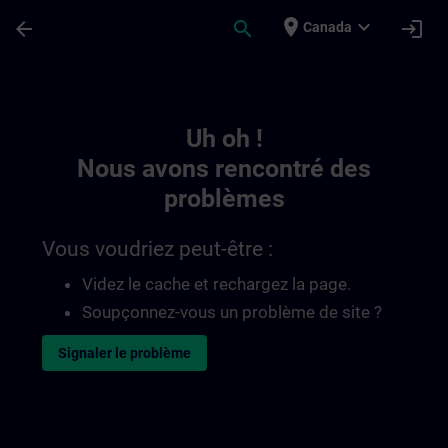
Passer au contenu principal
Page chargée
place
expand_more
arrow_back
search
login
Canada
Toc | SITRAIN
Uh oh !
Nous avons rencontré des
problèmes
Vous voudriez peut-être :
Videz le cache et rechargez la page.
Soupçonnez-vous un problème de site ?
Signaler le problème