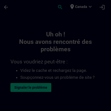
Passer au contenu principal
Page chargée
place
expand_more
arrow_back
search
login
Canada
Toc | SITRAIN
Uh oh !
Nous avons rencontré des
problèmes
Vous voudriez peut-être :
Videz le cache et rechargez la page.
Soupçonnez-vous un problème de site ?
Signaler le problème