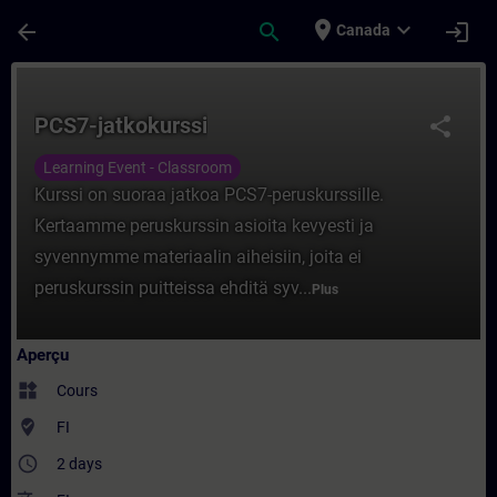
Passer au contenu principal
Page chargée
place
expand_more
arrow_back
search
login
Canada
Cours - PCS7-jatkokurssi - Entraînement -
PCS7-jatkokurssi
share
Learning Event - Classroom
Kurssi on suoraa jatkoa PCS7-peruskurssille.
Kertaamme peruskurssin asioita kevyesti ja
syvennymme materiaalin aiheisiin, joita ei
peruskurssin puitteissa ehditä syv...
Plus
Aperçu
widgets
Cours
where_to_vote
FI
access_time
2 days