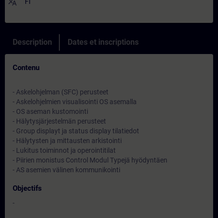
translate
FI
Description
Dates et inscriptions
Contenu
- Askelohjelman (SFC) perusteet
- Askelohjelmien visualisointi OS asemalla
- OS aseman kustomointi
- Hälytysjärjestelmän perusteet
- Group displayt ja status display tilatiedot
- Hälytysten ja mittausten arkistointi
- Lukitus toiminnot ja operointitilat
- Piirien monistus Control Modul Typejä hyödyntäen
- AS asemien välinen kommunikointi
Objectifs
-