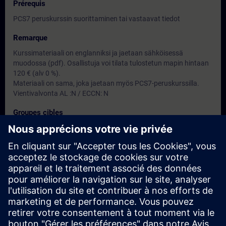
Prérequis
PCS7 peruskurssin suorittaminen tai vastaavat tiedot
Remarque
Kurssimateriaali on englanniksi ja jaetaan sähköisessä
muodossa (pdf). Osallistuja voi tilata tulostetun mapin hintaan
120 € (alv 0 %).
Materiaali on sama, joka jaetaan myös PCS7-peruskurssilla.
Vientivalvonta AL :N / ECCN: N
Groupes cibles
PCS7-peruskurssin käyneet henkilöt, jotka kaipaavat
syventävää PCS7 tietoutta kurssin aiheista
Dates et inscriptions
Actuellement, aucun événement disponible
Inscrivez-vous sur la liste de demandes et recevez une
notification dès que de nouvelles dates sont disponibles.